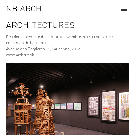
NB.ARCH
ARCHITECTURES
Deuxième biennale de l'art brut novembre 2015 > avril 2016 /
collection de l'art brut
Avenue des Bergières 11, Lausanne, 2012
www.artbrut.ch