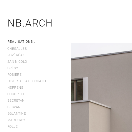
NB.ARCH
RÉALISATIONS
▼
CHESALLES
ROVÉRÉAZ
SAN NICOLÒ
GRÉSY
ROSIÈRE
FOYER DE LA CLOCHATTE
NEPPENS
COUDRETTE
SECRÉTAN
SERVAN
EGLANTINE
MARTEREY
ROLLE