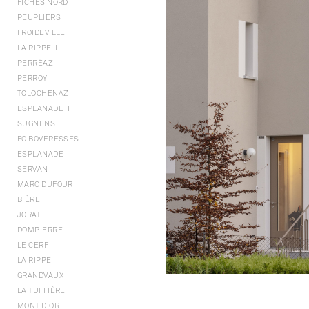
FICHES NORD
PEUPLIERS
FROIDEVILLE
LA RIPPE II
PERRÉAZ
PERROY
TOLOCHENAZ
ESPLANADE II
SUGNENS
FC BOVERESSES
ESPLANADE
SERVAN
MARC DUFOUR
BIÈRE
JORAT
DOMPIERRE
LE CERF
LA RIPPE
GRANDVAUX
LA TUFFIÈRE
MONT D'OR